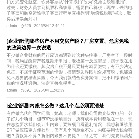
扣方式变化航空、铁路客票从“计算抵扣”改为“凭票面税额抵扣”。
过去，财务人员拿到机票和高铁票，需要自己算税：现在，铁路电
子客票和航空运输电子客票行程单直接列明“增值税税额”栏次，取
得后按票面列明...
admin
625
2026/8/4 12:49:21
[企业管理]哪些房产不用交房产税？厂房空置、危房免税
的政策边界一次说透
不少做企业财税的同行应该都遇到过这种头疼事，厂房空了一段时
间，税局提醒房产税逾期未申报，老板第一反应都是，房子没在用
为什么还要缴税。其实房产税不是只要持有就要缴纳，有不少法定
免征、不属于征税范围的情形，搞清楚边界既能合规节税，也能避
免不必要的稽查风险，今天我们就结合实务案例，把不用缴纳房产
税的情况聊透彻。法定直接免税房...
admin
691
2026/8/4 11:42:39
[企业管理]内账怎么做？这几个点必须要清楚
有位做光伏的同学问我，她说：老师，我们公司做光伏发电的，分
了好几个项目。但ERP没按项目分，所有成本费用都混在一起。现
在总监要求我们会计出内账，要按项目看盈利情况。我想着继续用
ERP做应该更方便核对，但有几个问题拿不准，内账要用含税金额
吧？贷款算不算？折旧内账要不要提？回答之前，我们先要搞清楚