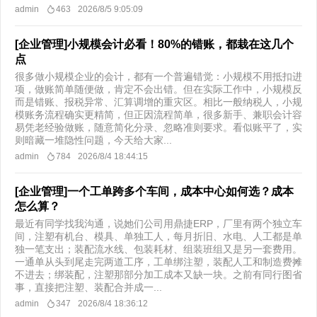
admin
463
2026/8/5 9:05:09
[企业管理]小规模会计必看！80%的错账，都栽在这几个
点
很多做小规模企业的会计，都有一个普遍错觉：小规模不用抵扣进
项，做账简单随便做，肯定不会出错。但在实际工作中，小规模反
而是错账、报税异常、汇算调增的重灾区。相比一般纳税人，小规
模账务流程确实更精简，但正因流程简单，很多新手、兼职会计容
易凭老经验做账，随意简化分录、忽略准则要求。看似账平了，实
则暗藏一堆隐性问题，今天给大家...
admin
784
2026/8/4 18:44:15
[企业管理]一个工单跨多个车间，成本中心如何选？成本
怎么算？
最近有同学找我沟通，说她们公司用鼎捷ERP，厂里有两个独立车
间，注塑有机台、模具、单独工人，每月折旧、水电、人工都是单
独一笔支出；装配流水线、包装耗材、组装班组又是另一套费用。
一通单从头到尾走完两道工序，工单绑注塑，装配人工和制造费摊
不进去；绑装配，注塑那部分加工成本又缺一块。之前有同行图省
事，直接把注塑、装配合并成一...
admin
347
2026/8/4 18:36:12