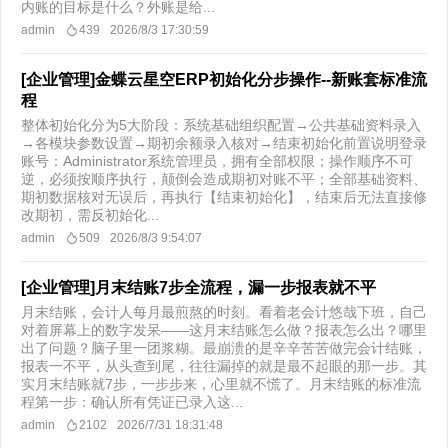
内账的目标是什么？外账是给...
admin
439
2026/8/3 17:30:59
[企业管理]金蝶云星空ERP初始化分步操作--新账套标准流
程
整体初始化分为5大阶段：系统基础组织配置→公共基础资料录入
→各模块参数设置→期初余额录入核对→结束初始化前置说明登录
账号：Administrator系统管理员，拥有全部权限；操作顺序不可
逆，必须按顺序执行，颠倒会造成期初对账不平；全部基础资料、
期初数据核对无误后，再执行【结束初始化】，结束后无法直接修
改期初，需反初始化...
admin
509
2026/8/3 9:54:07
[企业管理]月末结账7步全流程，漏一步报表就不平
月末结账，会计人每月最煎熬的时刻。看着老会计悠哉下班，自己
对着屏幕上的数字发呆——这月末结账怎么做？报表怎么出？哪里
出了问题？脑子里一团浆糊。最崩溃的是辛辛苦苦做完会计结账，
报表一不平，从头查到尾，往往漏掉的就是最不起眼的那一步。其
实月末结账就7步，一步步来，心里就不慌了。月末结账的标准流
程第一步：确认所有凭证已录入这...
admin
2102
2026/7/31 18:31:48