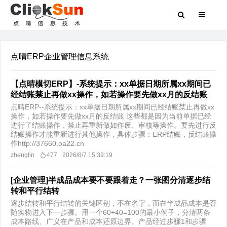
点晴ERP企业管理信息系统
【点晴模切ERP】-系统提示：xx单据日期所属xx期间已
经结账禁止再做xx操作，如若操作要先做xx月的反结账
点晴ERP--系统提示：xx单据日期所属xx期间已经结账禁止再做xx
操作，如若操作要先做xx月的反结账 这些都是因为当前单据已经
进行了结账操作，禁止再重新做如作废、审核等操作。要先进行反
结账操作才能重新进行其他操作，具体步骤：ERP结账，反结账操
作http://37660.oa22.cn
zhenglin
477
2026/8/7 15:39:19
[企业管理]半成品成本要不要跟着走？一张图分清逐步结
转和平行结转
逐步结转和平行结转的关键区别，不在名字，而在半成品成本是否
随实物进入下一步骤。用一个60+40=100的最小例子，分清两条
成本路线、广义在产品和成本还原边界。产品经过步骤1和步骤