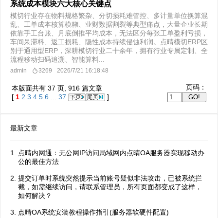
系统成本模块六大核心关键点
模切行业存在物料规格繁杂、分切损耗难管控、多计量单位换算混
乱、工单成本核算模糊、业财数据割裂等典型痛点，大量企业长期
依靠手工台账、月底倒推平均成本，无法区分每张工单盈利亏损，
车间呆滞料、返工损耗、隐性成本持续侵蚀利润。点晴模切ERP区
别于通用型ERP，深耕模切行业二十余年，拥有行业专属定制、全
流程移动扫码追溯、智能算料...
admin
3269
2026/7/21 16:18:48
页码：
本版面共有
37
页,
916
篇文章
[
1
2
3
4
5
6
...
37
]
最新文章
点晴内网通：无公网IP访问局域网内点晴OA服务器实现移动办
公的最佳方法
提交订单时系统突然提示当前账号疑似非法攻击，已被系统拦
截，如需继续访问，请联系管理员，所有页面都变成了这样，
如何解决？
点晴OA系统安装教程操作指引(服务器软硬件配置)