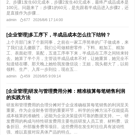
2。步骤1发生60元成本，步骤2发生40元成本，最终产成品成本是
100元。问题来了：步骤1的60元，是先跟着半成品进入步骤2，还
是直接作为步骤...
admin
677
2026/8/6 17:14:00
[企业管理]多工序下，半成品成本怎么往下结转？
上个月部门来了个新同事，之前在一家工序简单的厂子做成本，来
了我们这儿傻眼了。我们公司做精密零件，下料、粗加工、精加
工、表面处理、装配，五道工序串下来，半成品在工序之间转来转
去。她算了半个月，主管说半成品成本不对，让她重算，她完全不
知道错在哪。那天晚上她给我发微信说：王姐，我头都大了，以前
领料、生产、入库一步到位，现在五...
admin
459
2026/8/5 9:09:14
[企业管理]研发与管理费用分摊：精准核算每笔销售利润
的实践方法
研发和管理费用的合理分摊对于企业准确核算每笔销售的利润至关
重要。作为企业财务管理的重要环节，科学的分摊方法不仅能提高
成本核算的准确性，还能为企业决策提供可靠的数据支持。一、研
发费用的构成与特性研发费用主要包括研发人员工资、材料费、设
备折旧、外部服务费等项目。这些费用在发生时往往具有波动性
强、难以直接对应具体产品的特点。...