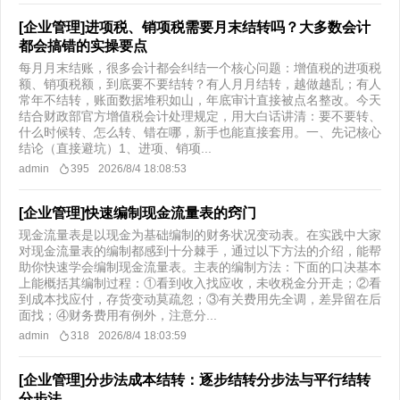
[企业管理]进项税、销项税需要月末结转吗？大多数会计
都会搞错的实操要点
每月月末结账，很多会计都会纠结一个核心问题：增值税的进项税
额、销项税额，到底要不要结转？有人月月结转，越做越乱；有人
常年不结转，账面数据堆积如山，年底审计直接被点名整改。今天
结合财政部官方增值税会计处理规定，用大白话讲清：要不要转、
什么时候转、怎么转、错在哪，新手也能直接套用。一、先记核心
结论（直接避坑）1、进项、销项...
admin
395
2026/8/4 18:08:53
[企业管理]快速编制现金流量表的窍门
现金流量表是以现金为基础编制的财务状况变动表。在实践中大家
对现金流量表的编制都感到十分棘手，通过以下方法的介绍，能帮
助你快速学会编制现金流量表。主表的编制方法：下面的口决基本
上能概括其编制过程：①看到收入找应收，未收税金分开走；②看
到成本找应付，存货变动莫疏忽；③有关费用先全调，差异留在后
面找；④财务费用有例外，注意分...
admin
318
2026/8/4 18:03:59
[企业管理]分步法成本结转：逐步结转分步法与平行结转
分步法