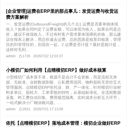
[企业管理]运费在ERP里的那点事儿：发货运费与收货运
费方案解析
一、发货运费(OutboundFreight)的几个点1.运费是否要单独体现
收入？如果合同约定了运费金额，可以体现为收入，如果合同是总
价，建议不体现收入，不过有时客户需求要体现裸机价格，那么建
议在报表上解决，用总价减去运费。总的思路是核算归核算，管理
目的归管理目的，别混在一起。2.运费是否计提？最好是能计提，
这样对毛利...
admin
1726
2026/7/22 12:03:37
小模切厂如何利用【点晴模切ERP】做好成本核算
小型模切厂成本算不准，根源不是会计不会算账，而是流程无单
据、无标准、业财数据割裂、公私费用混同、物料损耗无管控五大
管理漏洞。点晴模切ERP依托业、财、产一体化，针对模切行业材
料多单位、损耗大、工单零散的特性，从基础标准化、全流程数据
采集、料工费自动归集、费用规范隔离、实时成本分析五大环节，
一站式解决小厂糊涂账问题。...
admin
2831
2026/7/21 17:13:06
依托【点晴模切ERP】落地成本管理：模切企业做好ERP