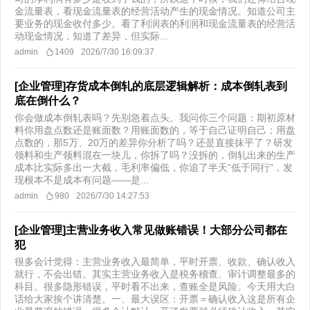
金流量表，看现金流量表的经营活动产生的现金情况。知道公司主
要业务的现金收付多少。看了利润表的利润和现金流量表的经营活
动现金情况，知道了差异，但实际...
admin
1409
2026/7/30 16:09:37
[企业管理]存货成本倒轧的底层逻辑解析：成本倒轧表到
底在倒什么？
你会做成本倒轧表吗？先别急着点头。我问你三个问题：期初原材
料你用盘点数还是账面数？用账面数的，等于自己证明自己；用盘
点数的，那5万、20万的差异你分析了吗？还是直接抹平了？研发
领料和生产领料混在一块儿，你拆了吗？没拆的，倒轧出来的生产
成本比实际多出一大截，毛利率偏低，你追了半天”低于同行”，发
现根本不是成本有问题——是...
admin
980
2026/7/30 14:27:53
[企业管理]主营业务收入常见做账错误！大部分公司都在
犯
很多会计觉得：主营业务收入最简单，平时开票、收款、确认收入
就行，不会出错。其实主营业务收入是税务稽查、审计调整最多的
科目。很多隐形错误，平时看不出来，查账全是风险。今天用大白
话给大家挨个讲清楚。一、最大误区：开票＝确认收入这是所有企