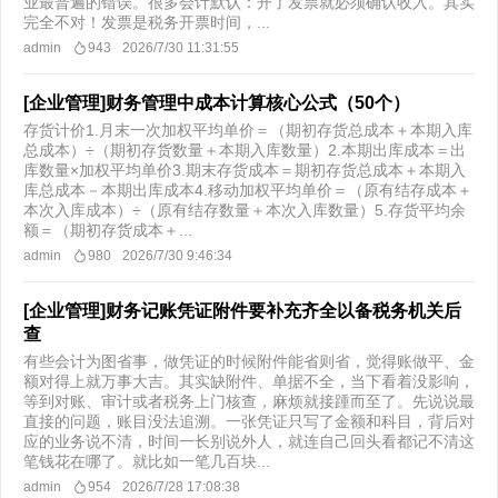
业最普遍的错误。很多会计默认：开了发票就必须确认收入。其实
完全不对！发票是税务开票时间，...
admin
943
2026/7/30 11:31:55
[企业管理]财务管理中成本计算核心公式（50个）
存货计价1.月末一次加权平均单价＝（期初存货总成本＋本期入库
总成本）÷（期初存货数量＋本期入库数量）2.本期出库成本＝出
库数量×加权平均单价3.期末存货成本＝期初存货总成本＋本期入
库总成本－本期出库成本4.移动加权平均单价＝（原有结存成本＋
本次入库成本）÷（原有结存数量＋本次入库数量）5.存货平均余
额＝（期初存货成本＋...
admin
980
2026/7/30 9:46:34
[企业管理]财务记账凭证附件要补充齐全以备税务机关后
查
有些会计为图省事，做凭证的时候附件能省则省，觉得账做平、金
额对得上就万事大吉。其实缺附件、单据不全，当下看着没影响，
等到对账、审计或者税务上门核查，麻烦就接踵而至了。先说说最
直接的问题，账目没法追溯。一张凭证只写了金额和科目，背后对
应的业务说不清，时间一长别说外人，就连自己回头看都记不清这
笔钱花在哪了。就比如一笔几百块...
admin
954
2026/7/28 17:08:38