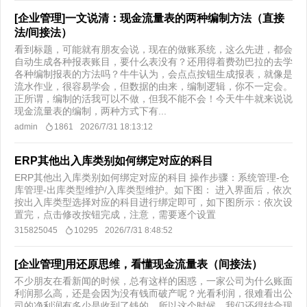
[企业管理]一文说清：现金流量表的两种编制方法（直接
法/间接法）
看到标题，可能就有朋友会说，现在的做账系统，这么先进，都会
自动生成各种报表账目，要什么表没有？还用得着费劲巴拉的去学
各种编制报表的方法吗？牛牛认为，会点点按钮生成报表，就像是
流水作业，很容易学会，但数据的由来，编制逻辑，你不一定会。
正所谓，编制的活我可以不做，但我不能不会！今天牛牛就来说说
现金流量表的编制，两种方式下有...
admin
1861
2026/7/31 18:13:12
ERP其他出入库类别如何绑定对应的科目
ERP其他出入库类别如何绑定对应的科目 操作步骤：系统管理-仓
库管理-出库类型维护/入库类型维护。如下图： 进入界面后，依次
按出入库类型选择对应的科目进行绑定即可，如下图所示：依次设
置完，点击修改按钮完成，注意，需要逐个设置
315825045
10295
2026/7/31 8:48:52
[企业管理]用还原思维，看懂现金流量表（间接法）
不少朋友在看新闻的时候，总有这样的困惑，一家公司为什么账面
利润那么高，还是会因为没有钱而破产呢？光看利润，很难看出公
司的净利润有多少是收到了钱的，所以这个时候，我们还得结合现