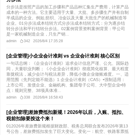
分步法是按照产品的加工步骤和产品品种汇集生产费用，计算产品
成本的一种方法。它主要适用于大量、大批、多步骤生产并有自制
半成品的企业。例如,纺织、冶金以及大量,大批生产的机械制造等
企业。01分步法成本结转方式分步法成本结转方式：分为逐步结
转分步法和平行结转分步法。02案例背景资料案例背景：甲公司
是一家机械制造企业，只生产销...
admin
342
2026/8/4 17:35:28
[企业管理]小企业会计准则 vs 企业会计准则 核心区别
一句话总纲：《企业会计准则》追求会计信息严谨、公允、国际趋
同，大量职业判断；《小企业会计准则》彻底简化核算、最大程度
靠拢税法，减少会计与税法差异，降低小微企业做账难度。一、适
用范围（先判定能不能选）1.企业会计准则（CAS）•强制适用：
上市公司、发债企业、金融机构、集团母子公司、大中型企业•特
点：规则完整、38项具体准...
admin
338
2026/8/4 16:58:43
[企业管理]差旅费抵扣新规！2026年以后，入账、抵扣、
税前扣除要按这个来！
012026年差旅费新规根据财政部、税务总局联合发布2026年第13
号公告，差旅费抵扣发生了巨大变化。变化一：航空、铁路客票抵