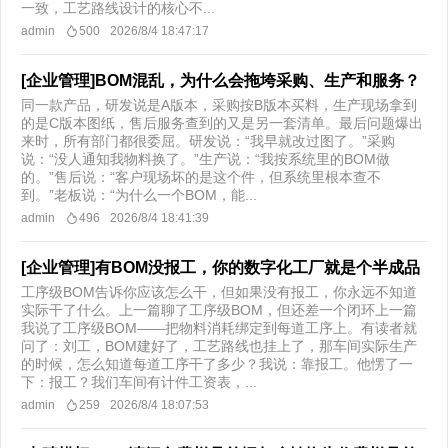
一致，工艺路线设计的核心不...
admin
500
2026/8/4 18:47:17
[企业管理]BOM混乱，为什么会拖垮采购、生产和服务？
同一款产品，研发说是A版本，采购按B版本买料，生产现场拿到
的是C版本图纸，售后服务查到的又是另一套清单。最后问题爆出
来时，所有部门都很委屈。研发说：“我早就改过图了。”采购
说：“没人通知我物料换了。”生产说：“我按系统里的BOM做
的。”售后说：“客户现场坏的是这个件，但系统里根本查不
到。”老板说：“为什么一个BOM，能...
admin
496
2026/8/4 18:41:39
[企业管理]有BOM没报工，你的数字化工厂就是个半成品
工序级BOM告诉你应该怎么干，但如果没有报工，你永远不知道
实际干了什么。上一篇聊了工序级BOM，但还差一个闭环上一篇
我说了工序级BOM——把物料消耗绑定到每道工序上。有读者就
问了：刘工，BOM建好了，工艺路线也挂上了，那车间实际生产
的时候，怎么知道每道工序干了多少？我说：靠报工。他愣了一
下：报工？我们车间有计件工资表，...
admin
259
2026/8/4 18:07:53