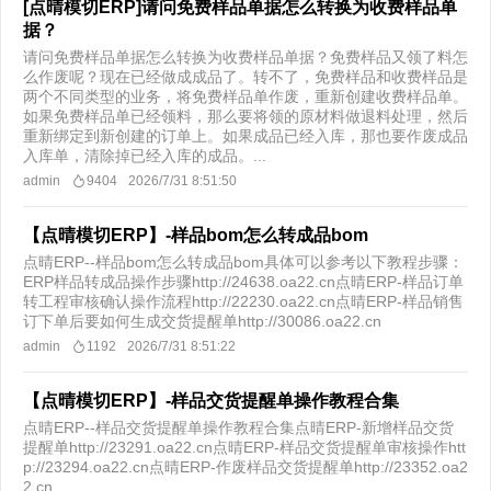
[点晴模切ERP]请问免费样品单据怎么转换为收费样品单
据？
请问免费样品单据怎么转换为收费样品单据？免费样品又领了料怎
么作废呢？现在已经做成成品了。转不了，免费样品和收费样品是
两个不同类型的业务，将免费样品单作废，重新创建收费样品单。
如果免费样品单已经领料，那么要将领的原材料做退料处理，然后
重新绑定到新创建的订单上。如果成品已经入库，那也要作废成品
入库单，清除掉已经入库的成品。...
admin
9404
2026/7/31 8:51:50
【点晴模切ERP】-样品bom怎么转成品bom
点晴ERP--样品bom怎么转成品bom具体可以参考以下教程步骤：
ERP样品转成品操作步骤http://24638.oa22.cn点晴ERP-样品订单
转工程审核确认操作流程http://22230.oa22.cn点晴ERP-样品销售
订下单后要如何生成交货提醒单http://30086.oa22.cn
admin
1192
2026/7/31 8:51:22
【点晴模切ERP】-样品交货提醒单操作教程合集
点晴ERP--样品交货提醒单操作教程合集点晴ERP-新增样品交货
提醒单http://23291.oa22.cn点晴ERP-样品交货提醒单审核操作htt
p://23294.oa22.cn点晴ERP-作废样品交货提醒单http://23352.oa2
2.cn