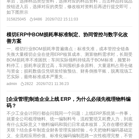
单后，选择样品类型资料，选择对应的样品资料，点击样品转成品
按钮进入后，选择对应的类型，修改核对资料后再进行提交即可，
如下图所示
315825045
9486
2026/7/22 15:11:03
模切ERP中BOM损耗率标准制定、协同管控与数字化改
善方案
一、模切行业BOM损耗率普遍痛点：标准失准，成本管控全链条
失衡大量模切企业在使用ERP核算成本、测算物料需求时，长期受
BOM损耗率不准困扰：车间实际领料持续高于BOM标准，频繁补
料停工；损耗率设置过高，车间囤积多余原料、大量退料占用仓储
与资金；损耗数值仅凭研发经验预估、财务倒推平账，脱离现场工
艺实际，最终标准成本严重失...
admin
2822
2026/7/21 11:36:23
[企业管理]制造企业上线 ERP，为什么必须先梳理物料编
码？
不少工业会计同行都会问我同一个问题：上线ERP系统第一件事，
就要全公司梳理物料、统一编制料号，流程繁琐又耗费人力，到底
有什么实际意义？物料编码和我们日常成本核算，又存在哪些紧密
关联？结合多年制造业财务管理实操经验，今天把物料编码基础定
义、全流程应用价值、标准化编码编制思路一次性梳理完整，不管