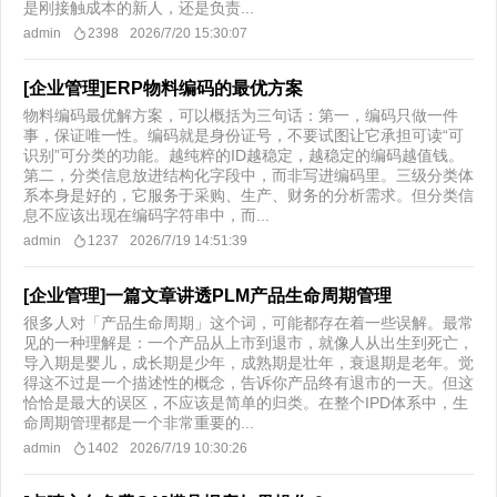
是刚接触成本的新人，还是负责...
admin
2398
2026/7/20 15:30:07
[企业管理]ERP物料编码的最优方案
物料编码最优解方案，可以概括为三句话：第一，编码只做一件
事，保证唯一性。编码就是身份证号，不要试图让它承担可读“可
识别”可分类的功能。越纯粹的ID越稳定，越稳定的编码越值钱。
第二，分类信息放进结构化字段中，而非写进编码里。三级分类体
系本身是好的，它服务于采购、生产、财务的分析需求。但分类信
息不应该出现在编码字符串中，而...
admin
1237
2026/7/19 14:51:39
[企业管理]一篇文章讲透PLM产品生命周期管理
很多人对「产品生命周期」这个词，可能都存在着一些误解。最常
见的一种理解是：一个产品从上市到退市，就像人从出生到死亡，
导入期是婴儿，成长期是少年，成熟期是壮年，衰退期是老年。觉
得这不过是一个描述性的概念，告诉你产品终有退市的一天。但这
恰恰是最大的误区，不应该是简单的归类。在整个IPD体系中，生
命周期管理都是一个非常重要的...
admin
1402
2026/7/19 10:30:26