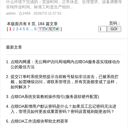
什么环境下完成的；宽放时间，正常休息、生理需求、设备调整等
非纯作业时间。标准工时是生产组织...
admin
2456
2026/7/3 11:37:53
页码：
本版面共有
8
页,
184
篇文章
[
1
2
3
4
5
6
...
8
]
最新文章
点晴内网通：无公网IP访问局域网内点晴OA服务器实现移动办
公的最佳方法
提交订单时系统突然提示当前账号疑似非法攻击，已被系统拦
截，如需继续访问，请联系管理员，所有页面都变成了这样，
如何解决？
点晴OA系统安装教程操作指引(服务器软硬件配置)
点晴OA新增用户默认密码是什么？如果员工忘记密码无法进
入，管理员如何更改或重置密码？密码设置规则能更改吗？
点晴OA工作流模块帮助文档荟萃