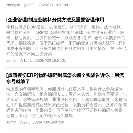
zhenglin
2009
2026/7/31 8:51:08
[企业管理]制造业物料分类方法及重要管理作用
物料分类是BOM搭建、仓储管理、MRP运算、采购、成本核算、
呆滞物料分析、ERP/MES系统实施的基础。分类没有行业唯一标
准，核心原则：业务口径统一、兼顾财务+生产+仓储+采购多部门
需求、层级稳定、便于系统编码。不同的业务分类的方法不一样作
用也不近相同，但业务之间也存在分类相互引用的情况，在业务允
许的情况下不同业务分类...
admin
1042
2026/7/30 16:57:31
[点晴模切ERP]物料编码到底怎么编？实战告诉你：用流
水号就够了
网上搜物料编码规则，你能搜出几百篇文章，教你什么分类编码
法、含义编码法、组合编码法……看得人头大。但我今天要说一句
大实话：这些编码规则，通通没什么用。不是我哗众取宠，这是我
在工厂里摸爬滚打总结出来的经验。采购员和仓管员，从来不记编
码你去问任何一个采购员：你下单的时候记不记物料编码？答案一
定是：不记。他们记的是什么？是规...
admin
976
2026/7/30 16:07:50