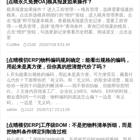
[点晴永久免费OA]模具报废如果操作？
模具报废如果操作？ 进入工程管理--＞模具管理，选择需要报废的
模具。点击所选模具明细行的“维护”按钮，进入模具管理界面。点
击“报废”即可报废本模具。查看模具报废历史记录，需要工程管
理--＞模具管理，选择“使用中”查询条件，查询已经报废的模具，
点击“维护”按钮，勾选更新记录查看历史档案。​ 阅读原文：点击这
里
Ccoffee
1536
2026/7/18 9:51:40
[点晴模切ERP]物料编码规则确定：能看出规格的编码，
用起来是真方便，但你真的想清楚代价了吗？
1.开头能看出规格的编码，用起来是真方便。可方便背后，藏着什
么代价？下面帮你把「有义码」和「无义码」的取舍讲清楚，最后
给你一张四个问题的判断清单——我不替你拍板，但能帮你想明
白。 2.主体内容很多工厂、企业在上MES、WMS、ERP的时候，
都会遇到同一个问题：物料编码到底该怎么编？一边是「有义
码」，一边是「无义码」，...
admin
2122
2026/7/17 23:13:29
[点晴模切ERP]工序级BOM：不是把物料清单拆细，而是
把物料条件绑定到制造过程
核心观点：工序级BOM的价值，不是把产品BOM拆得更细，而是