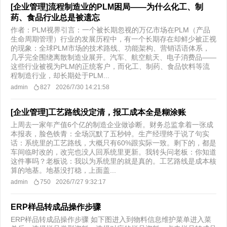
[企业管理]流程制造业的PLM困局——为什么化工、制
药、食品行业总是被遗忘
作者：PLM视界引言：一个被长期忽视的万亿市场在PLM（产品
生命周期管理）行业的发展历程中，有一个长期存在却鲜少被正视
的现象：全球PLM市场的技术路线、功能架构、营销话语体系，
几乎完全围绕离散制造业展开。汽车、航空航天、电子消费品——
这些行业被视为PLM的正统客户，而化工、制药、食品饮料等流
程制造行业，却长期处于PLM...
admin
827
2026/7/30 14:21:58
[企业管理]工艺路线没定清，报工成本全是糊涂账
上周去一家年产值6个亿的制造企业做诊断。财务总监拿着一张成
本报表，脸色铁青：​全场沉默了五秒钟。生产经理终于说了句实
话：系统里的工艺路线，大概只有60%跟实际一致。剩下的，都是
车间临时改的，改完也没人回系统里更新。我转头问老板：你知道
这件事吗？老板说：我以为系统里的就是真的。工艺路线是成本核
算的地基。地基没打稳，上面盖...
admin
750
2026/7/27 9:32:17
ERP样品转成品操作步骤
ERP样品转成品操作步骤 如下图进入到物料信息维护菜单进入菜