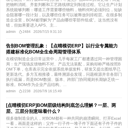
把物料消耗、齐套判断和工艺路线绑定到制造过程。它让生产计划
系统能够判断：哪道工序需要哪些物料，物料何时必须到位，短缺
会阻塞哪一段计划，以及哪些任务可以被释放到排程层。在很多制
造企业里，BOM被理解为“产品由哪些零部件组成”。这当然没有
错，但如果要进入APS、主...
admin
2484
2026/7/15 9:31:10
告别BOM管理乱象：【点晴模切ERP】以行业专属能力
搭建标准化BOM全生命周期管理体系
在模切制造企业日常运营中，几乎每家工厂都遭遇过同一种管理困
局：生产现场反馈物料不对、产品无法装配，采购却称严格按照B
OM下单，仓库表示完全依据系统单据发料，研发又提出图纸早已
更新迭代。多方互相推诿，最终溯源会发现，问题根源并非各部门
执行疏漏，而是BOM数据、版本、跨部门协同规则长期缺乏统一
标准。BOM作为企业产品结构、...
admin
2238
2026/7/9 16:15:49
[点晴模切ERP]BOM层级结构到底怎么理解？一层、两
层、三层分别意味着什么？
很多做制造业的人，对BOM都有一种共同的崩溃瞬间。打开Excel
一看，画面是这样的：父件一行子件一堆子件下面还有子件子件的