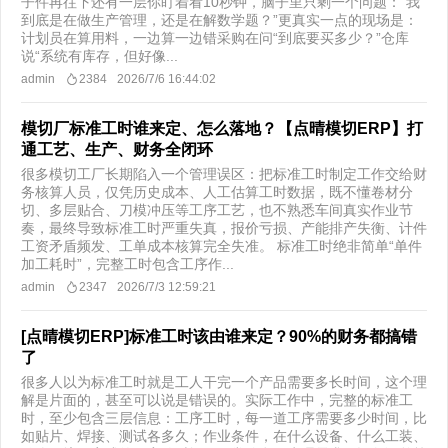
子件再往下还有一层你盯着看10秒钟，脑子里只剩一个问题：“我
到底是在做生产管理，还是在解数学题？”更真实一点的现场是：
计划员在算用料，一边算一边错采购在问“到底要买多少？”仓库
说“系统有库存，但好像...
admin
2384
2026/7/6 16:44:02
模切厂标准工时谁来定、怎么落地？【点晴模切ERP】打
通工艺、生产、财务全闭环
很多模切工厂长期陷入一个管理误区：把标准工时制定工作交给财
务核算人员，仅凭历史成本、人工估算工时数据，既不懂卷材分
切、多层贴合、刀模冲压等工序工艺，也不熟悉车间真实作业节
奏，最终导致标准工时严重失真，报价亏损、产能排产失衡、计件
工资矛盾频发、工单成本核算完全失准。 标准工时绝非简单“单件
加工耗时”，完整工时包含工序作...
admin
2347
2026/7/3 12:59:21
[点晴模切ERP]标准工时该由谁来定？90%的财务都搞错
了
很多人以为标准工时就是工人干完一个产品需要多长时间，这个理
解是片面的，甚至可以说是错误的。实际工作中，完整的标准工
时，至少包含三层信息：工序工时，每一道工序需要多少时间，比
如贴片、焊接、测试各多久；作业条件，在什么设备、什么工装、