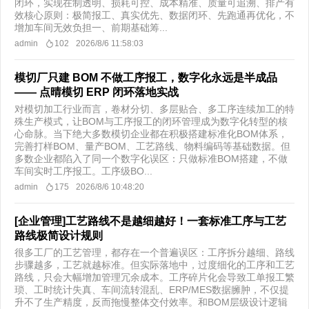
闭环，实现在制透明、损耗可控、成本精准、质量可追溯、排产有
效核心原则：极简报工、真实优先、数据闭环、先跑通再优化，不
增加车间无效负担一、前期基础筹...
admin
102
2026/8/6 11:58:03
模切厂只建 BOM 不做工序报工，数字化永远是半成品
—— 点晴模切 ERP 闭环落地实战
对模切加工行业而言，卷材分切、多层贴合、多工序连续加工的特
殊生产模式，让BOM与工序报工的闭环管理成为数字化转型的核
心命脉。当下绝大多数模切企业都在积极搭建标准化BOM体系，
完善打样BOM、量产BOM、工艺路线、物料编码等基础数据。但
多数企业都陷入了同一个数字化误区：只做标准BOM搭建，不做
车间实时工序报工。工序级BO...
admin
175
2026/8/6 10:48:20
[企业管理]工艺路线不是越细越好！一套标准工序与工艺
路线极简设计规则
很多工厂的工艺管理，都存在一个普遍误区：工序拆分越细、路线
步骤越多，工艺就越标准。但实际落地中，过度细化的工序和工艺
路线，只会大幅增加管理冗余成本。工序碎片化会导致工单报工繁
琐、工时统计失真、车间流转混乱、ERP/MES数据臃肿，不仅提
升不了生产精度，反而拖慢整体交付效率。和BOM层级设计逻辑