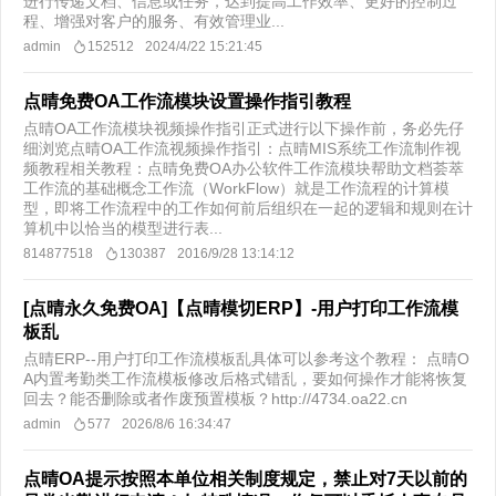
进行传递文档、信息或任务，达到提高工作效率、更好的控制过
程、增强对客户的服务、有效管理业...
admin
152512
2024/4/22 15:21:45
点晴免费OA工作流模块设置操作指引教程
点晴OA工作流模块视频操作指引正式进行以下操作前，务必先仔
细浏览点晴OA工作流视频操作指引：点晴MIS系统工作流制作视
频教程相关教程：点晴免费OA办公软件工作流模块帮助文档荟萃
工作流的基础概念工作流（WorkFlow）就是工作流程的计算模
型，即将工作流程中的工作如何前后组织在一起的逻辑和规则在计
算机中以恰当的模型进行表...
814877518
130387
2016/9/28 13:14:12
[点晴永久免费OA]【点晴模切ERP】-用户打印工作流模
板乱
点晴ERP--用户打印工作流模板乱具体可以参考这个教程： 点晴O
A内置考勤类工作流模板修改后格式错乱，要如何操作才能将恢复
回去？能否删除或者作废预置模板？http://4734.oa22.cn
admin
577
2026/8/6 16:34:47
点晴OA提示按照本单位相关制度规定，禁止对7天以前的