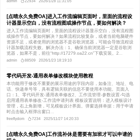
admin
22934
2026/1/28 11:31:05
[点晴永久免费OA]进入工作流编辑页面时，里面的流程设
计器显示空白，没有流程图或操作节点，要如何解决？
进入工作流编辑页面时，里面的流程设计器显示空白，没有流程图
或操作节点，要如何解决？​ 如果流程比较复杂，或者当前电脑硬件
资源不足，或者使用的浏览器不是谷歌浏览器，可能会导致流程设
计器加载流程失败。解决办法：1、确保当前浏览器一定是谷歌浏
览器，如果不是，前往“http://17279.oa22.cn​”下载安装。2...
admin
88509
2026/1/23 18:19:10
零代码开发-通用表单修改模块使用教程
本功能用于修改不重要的展示用途的字段内容，如备注、地址、电
话、快递单号等，具有逻辑关联的信息不要使用本功能。页面入
口：1、零代码开发-通用表单修改2、工作流管理-参数设置-勾选
启用通用表单修改-工作流申请列表 模板设置说明：进入模板设计
管理，右上角新增，可见模板设计界面。弹窗选择单据：用于申请
时点击输入框弹出窗口...
freeflydom
7234
2025/11/27 14:20:33
[点晴永久免费OA]工作流补休是需要有加班才可以申请的