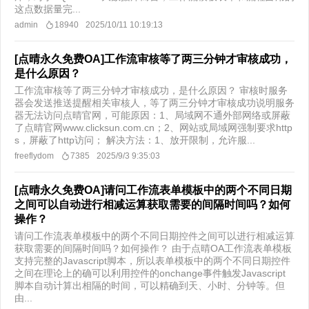
这点数据量完...
admin
18940
2025/10/11 10:19:13
[点晴永久免费OA]工作流审核等了两三分钟才审核成功，
是什么原因？
工作流审核等了两三分钟才审核成功，是什么原因？ 审核时服务
器会发送推送提醒相关审核人，等了两三分钟才审核成功说明服务
器无法访问点晴官网，可能原因：1、局域网不通外部网络或屏蔽
了点晴官网www.clicksun.com.cn；2、网站或局域网强制要求http
s，屏蔽了http访问； 解决方法：1、放开限制，允许服...
freeflydom
7385
2025/9/3 9:35:03
[点晴永久免费OA]请问工作流表单模板中的两个不同日期
之间可以自动进行相减运算获取需要的间隔时间吗？如何
操作？
请问工作流表单模板中的两个不同日期控件之间可以进行相减运算
获取需要的间隔时间吗？如何操作？ 由于点晴OA工作流表单模板
支持完整的Javascript脚本，所以表单模板中的两个不同日期控件
之间在理论上的确可以利用控件的onchange事件触发Javascript
脚本自动计算出相隔的时间，可以精确到天、小时、分钟等。但
由...