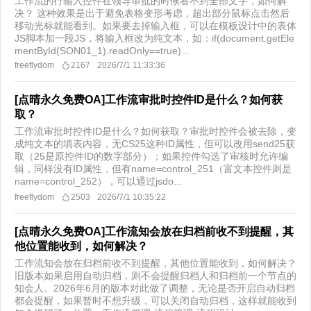
工作流的行输入控件在领导审批的时候看不到全部文字，如何解
决？ 这种效果是出于避免表格变形考虑，超出部分鼠标点击然后
移动光标就能看到。如果要去掉输入框，可以在模板设计中的表体
JS脚本加一段JS，将输入框改为纯文本，如：if(document.getEle
mentById(SON01_1).readOnly==true)...
freeflydom
2167
2026/7/1 11:33:36
[点晴永久免费OA]工作流审批时控件ID是什么？如何获
取？
工作流审批时控件ID是什么？如何获取？ ​审批时控件会被去除，变
成纯文本的填表内容，无CS25这种ID属性，但可以改用send25获
取（25是原控件ID的数字部分）；如果控件勾选了审核时允许编
辑，同样没有ID属性，但有name=control_251（富文本控件则是
name=control_252），可以通过jsdo...
freeflydom
2503
2026/7/1 10:35:22
[点晴永久免费OA]工作流知会放在归档前收不到提醒，其
他位置能收到，如何解决？
工作流知会放在归档前收不到提醒，其他位置能收到，如何解决？
旧版本如果启用自动归档，则不会提醒归档人和归档前一个节点的
知会人。2026年6月的版本对此做了调整，无论是否开启自动归档
都会提醒，如果暂时不想升级，可以关闭自动归档，这样就能收到