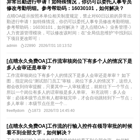
异常出勤进行申请！如特殊情况，你仍可以委托人事专员
修改考勤明细。参考帮助码：16030101，如何解决？
点晴OA提示按照本单位相关制度规定，禁止对60日以前的异常出
勤进行申请！如特殊情况，你仍可以委托人事专员修改考勤明细。
参考帮助码：16030101，如何解决？ 进入点晴OA-》业务管理-》
人力资源管理模块，可以修改该时间： ​在“全局信息维护”中找到以
下项目更改即可：
admin
22890
2026/7/31 10:13:52
[点晴永久免费OA]工作流审核岗位下有多个人的情况下是
多人会审还是单审？
工作流审核岗位下有多个人的情况下是多人会审还是单审？ 如下
图，指定岗位“测试部门员工”审核，岗位下多人的情况下，这些人
都会收到待审提醒，只要其中一人审核通过，就前往下一个节点，
所以一个岗位有多人的话审核是多人单审。 补充说明：多人会
审：必须本级节点所有人都审核完毕，才会自动跳转到下一节点；
多人单审：本级节点任意一个...
freeflydom
1873
2026/7/3 14:45:40
[点晴永久免费OA]工作流的行输入控件在领导审批的时候
看不到全部文字，如何解决？