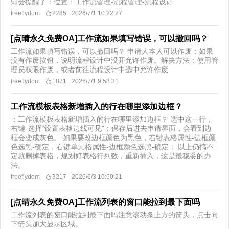
知会提醒了：位置：工作流管理-流程管理-流程设计
freeflydom
2285
2026/7/1 10:22:27
[点晴永久免费OA]工作流如果填写错误，可以撤回吗？
工作流如果填写错误，可以撤回吗？ 申请人本人可以作废：如果
没有作废按钮，说明流程设计中没开允许作废。解决方法：使用管
理员权限作废，或者前往流程设计中选中允许作废​
freeflydom
1871
2026/7/1 9:53:31
工作流模板表格新增插入的行在哪里添加边框？
​：工作流模板表格新增插入的行在哪里添加边框？ 选中这一行，
右键-选择“设置表格边线可见”；保存后进去申请界面，会看到边
框会变成灰色。 如果要改边框颜色为黑色，右键表格属性-边框颜
色选黑-确定，右键单元格属性-边框颜色选黑-确定； 以上仍搞不
定就删掉表格，规划好表格行列数，重新插入，这是最稳妥的办
法。
freeflydom
3217
2026/6/3 10:50:21
[点晴永久免费OA]工作流列表的窗口能拉到最下面吗
工作流列表的窗口能拉到最下面吗​注意滚动条上方的箭头，点击向
下箭头加大显示区域。