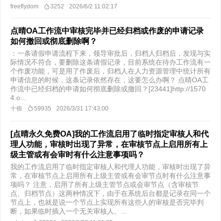
freeflydom
3252
2026/6/2 11:02:17
点晴OA工作流中审核完毕并已经归档或作废的申请记录
如何撤回或彻底删除啊？
​：一条请假申请流程下来，领导审批后，归档人归档后，发现与实
际情况不符合，要删除这条请假记录，目前系统在待办工作流有一
个作废功能，可是用了作废后，归档人在人力资源管理中统计所有
申请信息的时候，这条记录依然存在，这要怎么办啊？ 点晴OA工
作流中已经归档的申请如何彻底删除或撤回？[23441]http://1570
4.o...
十俗
59935
2026/3/31 17:43:00
[点晴永久免费OA]我的工作流启用了临时指定审核人和代
理人功能，审核时出现了异常，在审核节点上启用所有上
级主管或有会审时有什么注意事项吗？
我的工作流启用了临时指定审核人和代理人功能，审核时出现了异
常，在审核节点上启用所有上级主管或有会审节点时有什么注意事
项吗？ 注意，启用了所有上级主管节点或会审节点（含审核节
点、归档节点）这两种情况下，由于在系统后台都是记录在同一个
节点上，也就是说一个节点上实现所有这些人的审核是否完毕判
断，如果临时插入一个无关审核人、...