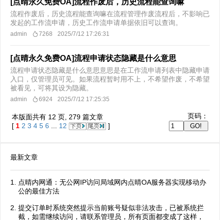
[点晴永久免费OA]流程作废后，历史流程能查询嘛
流程作废后，历史流程能查询嘛在流程管理作废流程后，不影响已
发起的工作流申请，历史工作流申请单据依旧可以查询。
admin
7268
2025/7/12 17:26:31
[点晴永久免费OA]流程申请状态隐藏是什么意思
流程申请状态隐藏是什么意思意思是在工作流申请列表中隐藏申请
入口，仅管理员可见。如果流程暂时用不上，不希望作废，不希望
被看见，可将其设为隐藏。
admin
6924
2025/7/12 17:25:35
页码：
本版面共有
12
页,
279
篇文章
[
1
2
3
4
5
6
...
12
]
最新文章
点晴内网通：无公网IP访问局域网内点晴OA服务器实现移动办
公的最佳方法
提交订单时系统突然提示当前账号疑似非法攻击，已被系统拦
截，如需继续访问，请联系管理员，所有页面都变成了这样，