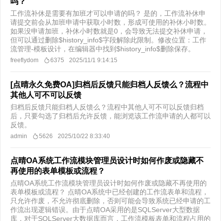
吗？
工作流补休是需要有加班才可以申请的吗？ 是的，工作流补休申
请提交前会从加班申请中获取小时数，形成可使用的补休小时数。
如果没申请加班，补休小时数就是0，会导致无法提交补休申请，
但可以通过删除$history_info$字段解除此限制。修改位置：工作
流管理-模板设计，在编辑器中找到$history_info$删除保存。
freeflydom
6375
2025/11/1 9:14:15
[点晴永久免费OA]归档后反馈只能归档人反馈么？流程中
其他人可不可以反馈
归档后反馈只能归档人反馈么？流程中其他人可不可以反馈归档
后，只要勾选了归档后允许反馈，能浏览该工作流申请的人都可以
反馈。​
admin
5626
2025/10/22 8:33:40
点晴OA系统工作流模块管理员设计时如何作废或隐藏不
再使用的表单模板或流程？
点晴OA系统工作流模块管理员设计时如何作废或隐藏不再使用的
表单模板或流程？ 点晴OA系统中已经创建的工作流表单和流程，
只允许作废，不允许彻底删除，否则可能会导致系统已经申请的工
作流出现逻辑错误。由于点晴OA采用的是SQLServer大型数据
库，对于SQLServer大数据库而言，工作流模板表单和流程占用的