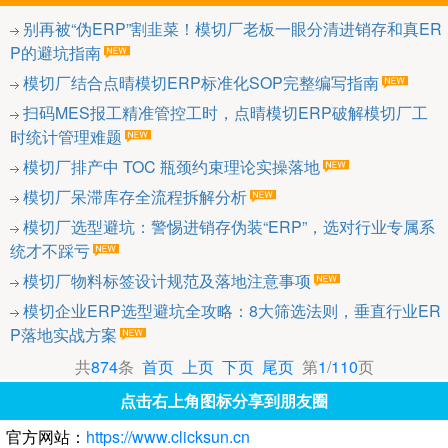
别再被“伪ERP”割韭菜！模切厂老板一眼分清进销存和真ER
P的避坑指南
模切厂结合点晴模切ERP标准化SOP完整编写指南
扫码MES报工精准管控工时，点晴模切ERP破解模切厂工
时统计管理难题
模切厂排产中 TOC 瓶颈约束理论实操落地
模切厂呆滞库存全流程拆解分析
模切厂选型避坑：警惕进销存伪装“ERP”，选对行业专属系
统才不踩亏
模切厂物料标签设计规范及落地注意事项
模切企业ERP选型避坑全攻略：8大筛选法则，垂直行业ER
P落地实战方案
共
874
条
首页
上页
下页
尾页
第
1
/
110
页
点击右上角图标分享到朋友圈
官方网站：
https://www.clicksun.cn