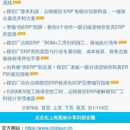
底线
模切厂降本利器：点晴模切 ERP 智能分切算料器，一键算
出最优开料方案
警惕“伪ERP”陷阱：教你3个动作一眼识破进销存冒充ERP
的套路
模切厂点晴ERP「BOM+工序扫码报工」落地执行清单
模切厂ERP系统选型与行业专属功能、成本核算、财务总账
验收标准评估手册
别再被“伪ERP”割韭菜！模切厂老板一眼分清进销存和真ER
P的避坑指南
模切厂结合点晴模切ERP标准化SOP完整编写指南
扫码MES报工精准管控工时，点晴模切ERP破解模切厂工
时统计管理难题
共
879
条
首页
上页
下页
尾页
第
1
/
110
页
点击右上角图标分享到朋友圈
官方网站：
https://www.clicksun.cn