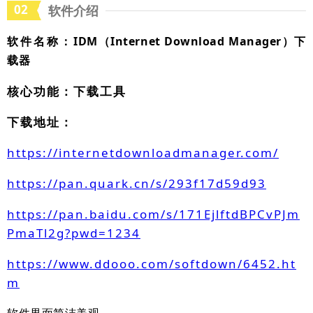
02
软件介绍
软件名称：
IDM（Internet Download Manager）下
载器
核心功能：下载工具
下载地址：
https://internetdownloadmanager.com/
https://pan.quark.cn/s/293f17d59d93
https://pan.baidu.com/s/171EjlftdBPCvPJm
PmaTl2g?pwd=1234
https://www.ddooo.com/softdown/6452.ht
m