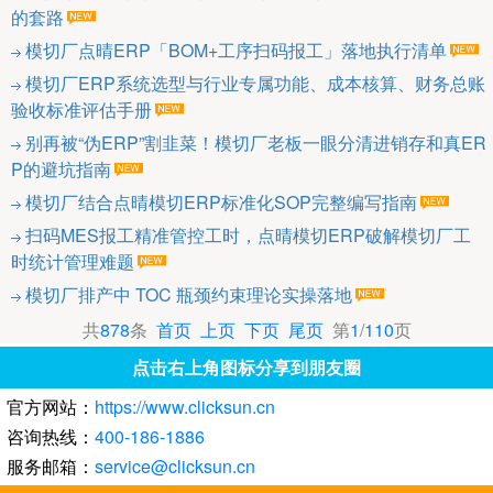
的套路
模切厂点晴ERP「BOM+工序扫码报工」落地执行清单
模切厂ERP系统选型与行业专属功能、成本核算、财务总账
验收标准评估手册
别再被“伪ERP”割韭菜！模切厂老板一眼分清进销存和真ER
P的避坑指南
模切厂结合点晴模切ERP标准化SOP完整编写指南
扫码MES报工精准管控工时，点晴模切ERP破解模切厂工
时统计管理难题
模切厂排产中 TOC 瓶颈约束理论实操落地
共
878
条
首页
上页
下页
尾页
第
1
/
110
页
点击右上角图标分享到朋友圈
官方网站：
https://www.clicksun.cn
咨询热线：
400-186-1886
服务邮箱：
service@clicksun.cn