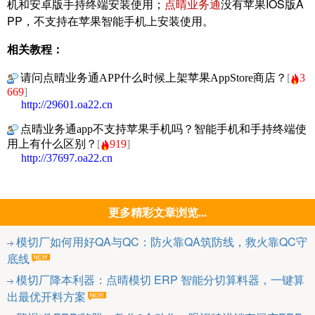
机和安卓版手持终端安装使用；
点晴业务通
没有苹果IOS版A
PP，不支持在苹果智能手机上安装使用。
相关教程：
请问点晴业务通APP什么时候上架苹果AppStore商店？
[
3
669
]
http://29601.oa22.cn
点晴业务通app不支持苹果手机吗？智能手机和手持终端使
用上有什么区别？
[
919
]
http://37697.oa22.cn
更多精彩文章浏览...
模切厂如何用好QA与QC：防火靠QA筑防线，救火靠QC守
底线
模切厂降本利器：点晴模切 ERP 智能分切算料器，一键算
出最优开料方案