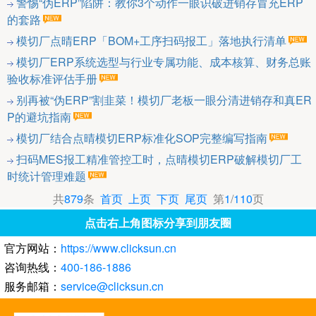
警惕“伪ERP”陷阱：教你3个动作一眼识破进销存冒充ERP
的套路
模切厂点晴ERP「BOM+工序扫码报工」落地执行清单
模切厂ERP系统选型与行业专属功能、成本核算、财务总账
验收标准评估手册
别再被“伪ERP”割韭菜！模切厂老板一眼分清进销存和真ER
P的避坑指南
模切厂结合点晴模切ERP标准化SOP完整编写指南
扫码MES报工精准管控工时，点晴模切ERP破解模切厂工
时统计管理难题
共
879
条
首页
上页
下页
尾页
第
1
/
110
页
点击右上角图标分享到朋友圈
官方网站：
https://www.clicksun.cn
咨询热线：
400-186-1886
服务邮箱：
service@clicksun.cn