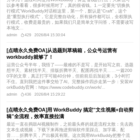
以参考看看，很多时候用对了，真的很省钱。1.一定要先“切换执
行模式”WorkBuddy对话框这里，第一个，默认是“Craft”，这个
是“重型执行模式”，它是完整自动化，所有操作都可以，全权限执
行模式，收费是最贵的，如果我们只是简单文字问答，不需要读写
本地文...
admin
429
2026/8/4 15:30:04
[点晴永久免费OA]从选题到草稿箱，公众号运营有
workbuddy就够了！
运营公众号半年，我悟了——最难的不是写，是开始写之前。选题
想半天、素材找半天、排版折腾半天、配图再找半天……一篇200
0字的文章，真正打字可能40分钟，但前前后后加起来，3小时打
不住。直到我把这件事交给了AI。完整操作四步走第一步：安装W
orkBuddy官网：https://www.codebuddy.cn/work/...
admin
436
2026/8/4 15:29:22
[点晴永久免费OA]用 WorkBuddy 搞定“文生视频+自动剪
辑”全流程，效率直接拉满
最近一直在捣鼓AI视频制作，之前最头疼的就是流程太散：先去跑
文本生成视频，下载下来再拖进剪辑软件里踩点、加字幕、配
音……折腾半天，产出极其有限。这次我用WorkBuddy把整个流