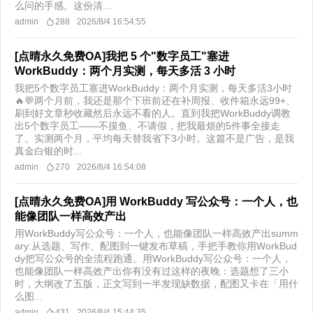
么问的手感。这份清...
admin
288
2026/8/4 16:54:55
[点晴永久免费OA]我把 5 个"数字员工"塞进
WorkBuddy：两个月实测，每天多活 3 小时
我把5个数字员工塞进WorkBuddy：两个月实测，每天多活3小时
🔥💬两个月前，我还是那个下班前还在补周报、收件箱永远99+、
刷到好文章秒收藏然后永远不看的人。直到我把WorkBuddy调教
出5个数字员工——不摸鱼、不请假，把我最烦的5件事全接走
了。实测两个月，平均每天替我省下3小时。这篇不是广告，是我
真金白银的时...
admin
270
2026/8/4 16:54:08
[点晴永久免费OA]用 WorkBuddy 写公众号：一个人，也
能像团队一样高效产出
用WorkBuddy写公众号：一个人，也能像团队一样高效产出summ
ary:从选题、写作、配图到一键发布草稿，手把手教你用WorkBud
dy把写公众号的全流程跑通。用WorkBuddy写公众号：一个人，
也能像团队一样高效产出你有没有过这样的夜晚：选题想了三小
时，大纲改了五版，正文写到一半发现缺数据，配图又卡在「用什
么图...
admin
431
2026/8/4 15:44:35