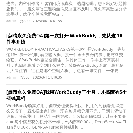
进去。内容创作者面临的困境很真实：选题枯竭，想不出好标题排
版耗时，一篇文章改三遍粉丝消息回复不及时，流失率高数据分析
靠手动，优化全凭感觉而Wor...
admin
300
2026/8/4 14:47:55
[点晴永久免费OA]第一次打开 WorkBuddy，先从这 16
件事开始
WORKBUDDY·PRACTICALTASKS第一次打开WorkBuddy，先从
这16件事开始别盯着空输入框。挑一件今天要做的事，把材料交
给它。WorkBuddy更适合接住一件具体工作：你手上有真实材
料，也知道最后要交到什么程度。装好WorkBuddy以后，最容易
让人停住的，往往是那个空输入框。手边有一堆文件，一张要...
admin
303
2026/8/4 14:46:35
[点晴永久免费OA]我用WorkBuddy三个月，才搞懂的5个
省钱真相
WorkBuddy确实好用，但积分也烧得飞快。刚用的时候老觉得怎
么又没了，后来摸出点门道，现在每月积分用不完，干活儿还快了
许多。分享我自己总结出来的经验。1.选择正确模型，以及不要开
auto每个模型花的积分不一样，Hy3倍率0.00x，DeepSeek-V4-Fl
ash是0.06x，GLM-5v-Turbo直接飙到0....