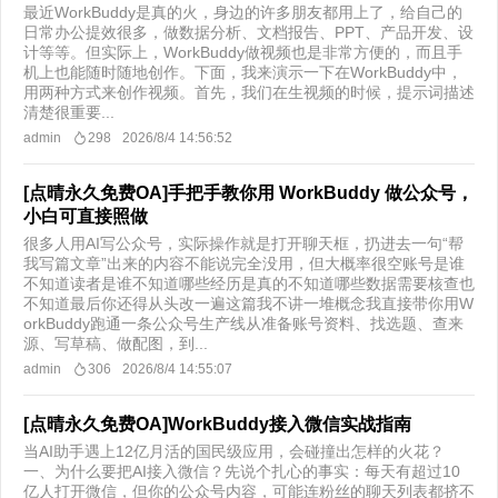
最近WorkBuddy是真的火，身边的许多朋友都用上了，给自己的
日常办公提效很多，做数据分析、文档报告、PPT、产品开发、设
计等等。但实际上，WorkBuddy做视频也是非常方便的，而且手
机上也能随时随地创作。下面，我来演示一下在WorkBuddy中，
用两种方式来创作视频。首先，我们在生视频的时候，提示词描述
清楚很重要...
admin
298
2026/8/4 14:56:52
[点晴永久免费OA]手把手教你用 WorkBuddy 做公众号，
小白可直接照做
很多人用AI写公众号，实际操作就是打开聊天框，扔进去一句“帮
我写篇文章”出来的内容不能说完全没用，但大概率很空账号是谁
不知道读者是谁不知道哪些经历是真的不知道哪些数据需要核查也
不知道最后你还得从头改一遍这篇我不讲一堆概念我直接带你用W
orkBuddy跑通一条公众号生产线从准备账号资料、找选题、查来
源、写草稿、做配图，到...
admin
306
2026/8/4 14:55:07
[点晴永久免费OA]WorkBuddy接入微信实战指南
当AI助手遇上12亿月活的国民级应用，会碰撞出怎样的火花？
一、为什么要把AI接入微信？先说个扎心的事实：每天有超过10
亿人打开微信，但你的公众号内容，可能连粉丝的聊天列表都挤不