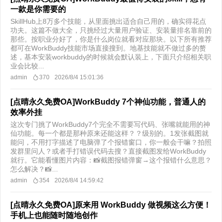
一款是你需要的
SkillHub上8万多个技能，从里面挑出适合自己用的，确实得花点
功夫。这篇不做大全，只挑经过大量用户验证、安装量排名靠前的
那些。按职业分好了，你是什么岗位就看对应那块。以下所有推荐
都可在WorkBuddy技能市场直接搜到。地基技能就不做过多的赘
述，基本安装workbuddy的时候就会默认装上，下面只介绍相关职
业会比较...
admin
370
2026/8/4 15:01:36
[点晴永久免费OA]WorkBuddy 7个神仙功能，普通人的
效率外挂
这次专门挑了WorkBuddy7个完全不需要写代码、张嘴就能用的神
仙功能。每一个都是那种原来还能这样？？级别的。1发张截图就
能问，不用打字描述了电脑弹了个报错窗口，你一般会干嘛？拍照
发群里问人？或者手打错误代码去搜？直接截图发给WorkBuddy
就行。它能看懂图片内容：📸截图报错弹窗→这个报错什么意思？
怎么解决？📸...
admin
354
2026/8/4 14:59:42
[点晴永久免费OA]原来用 WorkBuddy 做视频这么方便！
手机上也能随时随地创作