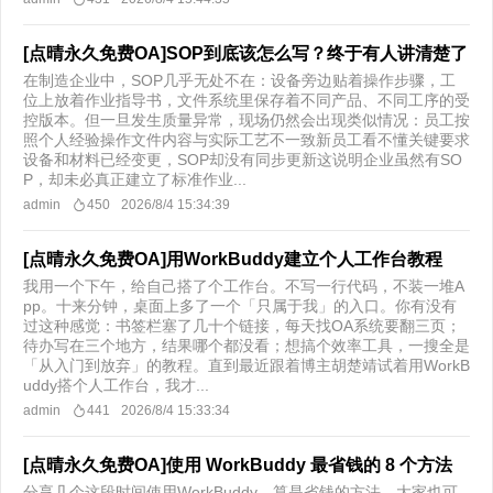
[点晴永久免费OA]SOP到底该怎么写？终于有人讲清楚了
在制造企业中，SOP几乎无处不在：设备旁边贴着操作步骤，工
位上放着作业指导书，文件系统里保存着不同产品、不同工序的受
控版本。但一旦发生质量异常，现场仍然会出现类似情况：员工按
照个人经验操作文件内容与实际工艺不一致新员工看不懂关键要求
设备和材料已经变更，SOP却没有同步更新这说明企业虽然有SO
P，却未必真正建立了标准作业...
admin
450
2026/8/4 15:34:39
[点晴永久免费OA]用WorkBuddy建立个人工作台教程
我用一个下午，给自己搭了个工作台。不写一行代码，不装一堆A
pp。十来分钟，桌面上多了一个「只属于我」的入口。你有没有
过这种感觉：书签栏塞了几十个链接，每天找OA系统要翻三页；
待办写在三个地方，结果哪个都没看；想搞个效率工具，一搜全是
「从入门到放弃」的教程。直到最近跟着博主胡楚靖试着用WorkB
uddy搭个人工作台，我才...
admin
441
2026/8/4 15:33:34
[点晴永久免费OA]使用 WorkBuddy 最省钱的 8 个方法
分享几个这段时间使用WorkBuddy，算是省钱的方法，大家也可