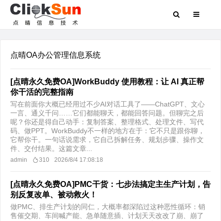
点晴OA办公管理信息系统
[点晴永久免费OA]WorkBuddy 使用教程：让 AI 真正帮
你干活的完整指南
写在前面你大概已经用过不少AI对话工具了——ChatGPT、文心
一言、通义千问……它们都能聊天，都能回答问题。但聊完之后
呢？你还是得自己动手：复制答案、整理格式、处理文件、写代
码、做PPT。WorkBuddy不一样的地方在于：它不只是跟你聊，
它帮你干。一句话说需求，它自己拆解任务、规划步骤、操作文
件、交付结果。这篇文章...
admin
310
2026/8/4 17:08:18
[点晴永久免费OA]PMC干货：七步法搞定主生产计划，告
别反复改单、被动救火！
做PMC、排生产计划的同仁，大概率都深陷过这种恶性循环：销
售催交期、车间喊产能、急单随意插、计划天天改改了崩、崩了