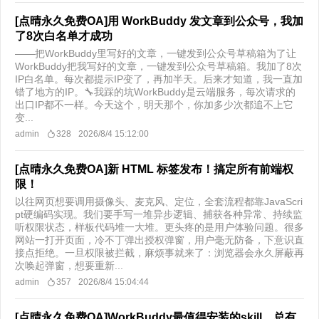
[点晴永久免费OA]用 WorkBuddy 发文章到公众号，我加
了8次白名单才成功
——把WorkBuddy里写好的文章，一键发到公众号草稿箱为了让
WorkBuddy把我写好的文章，一键发到公众号草稿箱。我加了8次
IP白名单。每次都提示IP变了，再加半天。后来才知道，我一直加
错了地方的IP。🔧我踩的坑WorkBuddy是云端服务，每次请求的
出口IP都不一样。今天这个，明天那个，你加多少次都追不上它
变...
admin
328
2026/8/4 15:12:00
[点晴永久免费OA]新 HTML 标签发布！搞定所有前端权
限！
以往网页想要调用摄像头、麦克风、定位，全套流程都靠JavaScri
pt硬编码实现。我们要手写一堆异步逻辑、捕获各种异常、持续监
听权限状态，样板代码堆一大堆。更头疼的是用户体验问题。很多
网站一打开页面，冷不丁弹出授权弹窗，用户毫无防备，下意识直
接点拒绝。一旦权限被拦截，麻烦事就来了：浏览器会永久屏蔽再
次唤起弹窗，想要重新...
admin
357
2026/8/4 15:04:44
[点晴永久免费OA]WorkBuddy最值得安装的skill，总有