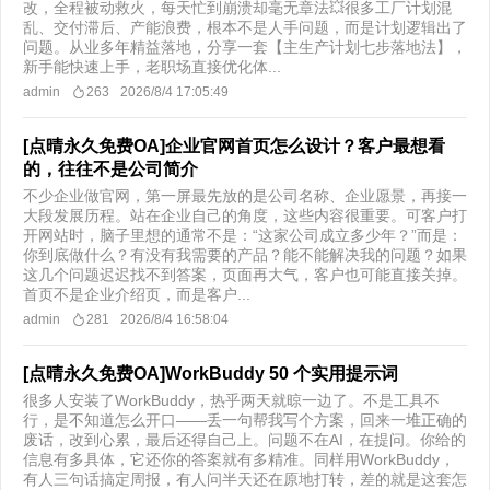
改，全程被动救火，每天忙到崩溃却毫无章法💥很多工厂计划混
乱、交付滞后、产能浪费，根本不是人手问题，而是计划逻辑出了
问题。从业多年精益落地，分享一套【主生产计划七步落地法】，
新手能快速上手，老职场直接优化体...
admin
263
2026/8/4 17:05:49
[点晴永久免费OA]企业官网首页怎么设计？客户最想看
的，往往不是公司简介
不少企业做官网，第一屏最先放的是公司名称、企业愿景，再接一
大段发展历程。站在企业自己的角度，这些内容很重要。可客户打
开网站时，脑子里想的通常不是：“这家公司成立多少年？”而是：
你到底做什么？有没有我需要的产品？能不能解决我的问题？如果
这几个问题迟迟找不到答案，页面再大气，客户也可能直接关掉。
首页不是企业介绍页，而是客户...
admin
281
2026/8/4 16:58:04
[点晴永久免费OA]WorkBuddy 50 个实用提示词
很多人安装了WorkBuddy，热乎两天就晾一边了。不是工具不
行，是不知道怎么开口——丢一句帮我写个方案，回来一堆正确的
废话，改到心累，最后还得自己上。问题不在AI，在提问。你给的
信息有多具体，它还你的答案就有多精准。同样用WorkBuddy，
有人三句话搞定周报，有人问半天还在原地打转，差的就是这套怎