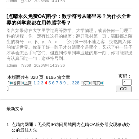
admin
302
2026/8/4 14:41:58
[点晴永久免费OA]科学：数学符号从哪里来？为什么全世
界的科学家都在用希腊字母？
引言如果你在大学里学过高等数学、大学物理，或者任何一门理工
科的课程，你一定有过这样的经历：翻开教材第一页，满眼都是陌
生的符号：α、β、γ、δ、ε……它们像一群不速之客，突然闯入你
的知识世界。你花了好一阵子才分清哪个是哪个，又花了好一阵子
才学会怎么手写它们。但直到你拿到毕业证的那一刻，你可能都没
有认真问过一句：这些符号到...
admin
368
2026/8/4 14:29:36
页码：
本版面共有
328
页,
8195
篇文章
[
1
2
3
4
5
6
7
8
9
...
328
]
最新文章
点晴内网通：无公网IP访问局域网内点晴OA服务器实现移动办
公的最佳方法