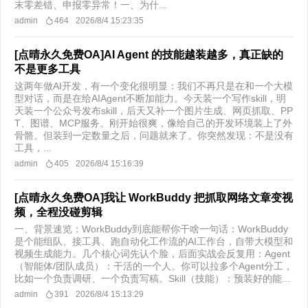
末零差错、申报零异常！一、为什...
admin
464
2026/8/4 15:23:35
[点晴永久免费OA]AI Agent 的技能越装越多，真正缺的
不是更多工具
这两年做AI开发，有一个变化很明显：我们不再只是在和一个大模
型对话，而是在给AIAgent不断加能力。今天装一个写作skill，明
天装一个公众号发布skill，后天又补一个图片生成、网页抓取、PP
T、图谱、MCP服务。刚开始很爽，像给自己的开发环境装上了外
骨骼。但装到一定数量之后，问题就来了。你突然发现：不是没有
工具，...
admin
405
2026/8/4 15:16:39
[点晴永久免费OA]我让 WorkBuddy 把抓取网络文章变视
频，全程没碰剪辑
一、背景速览：WorkBuddy到底能帮你干啥一句话：WorkBuddy
是个能组队、接工具、跑自动化工作流的AI工作台，自带大模型和
视频生成能力。几个核心词先认个脸，后面实战会反复用：Agent
（智能体/团队成员）：干活的一个人。你可以拉多个Agent分工，
比如一个负责调研、一个负责写稿。Skill（技能）：预装好的能...
admin
391
2026/8/4 15:13:29