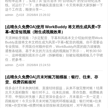
程给串起来了，实现了从“提出需求”到“自动成片”的全自动化流水
线。试运行了一下，效率确实直接拉满！今天简单跟大家拆解一下
这个工作流，顺便分享一...
admin
418
2026/8/4 15:26:02
[点晴永久免费OA]使用 WorkBuddy 将文档生成风景+字
幕+配音短视频（附生成视频效果）
天涯神贴变视频：7步定配音、字幕和风格本文介绍如何使用Work
Buddy直接将文本文档生成为风景+字幕+配音的视频。你不需要会
专业剪辑、不用装任何额外软件，WorkBuddy内置的能力就够跑
通整条链路。基于本文的方法生成的视频如下所示：，时长00:50
一、这种视频到底长什么样（拆解模板）别被短视频模板几个字唬
住，把参考...
admin
428
2026/8/4 15:24:53
[点晴永久免费OA]月末对账万能模板：银行、往来、存
货、税费四账核对
很多会计月末匆匆结账、直接结转损益，从来不做完整对账！结果
次月大面积翻车：银行对不上、往来乱挂账、库存负数、税费账表
不符、申报比对失败！真正资深全盘会计，月末最后一关一定是：
四账核对！今天分享月末对账万能闭环模板涵盖：银行对账+往来
对账+存货对账+税费对账全部按标准流程核对，对平再结账，月